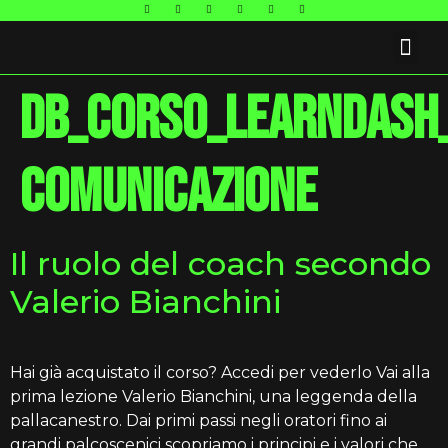
FAQ E CONTATTI
db_corso_learndash
comunicazione
Il ruolo del coach secondo
Valerio Bianchini
Hai già acquistato il corso? Accedi per vederlo Vai alla
prima lezione Valerio Bianchini, una leggenda della
pallacanestro. Dai primi passi negli oratori fino ai
grandi palcoscenici scopriamo i principi e i valori che