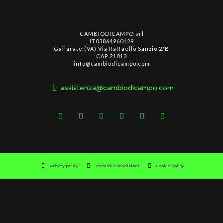
CAMBIODICAMPO srl
IT03864960129
Gallarate (VA) Via Raffaello Sanzio 2/B
CAP 21013
info@cambiodicampo.com
assistenza@cambiodicampo.com
Privacy policy
Termini e condizioni
Cookie policy