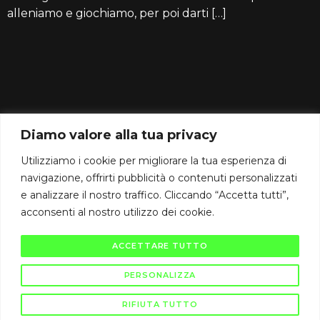
alleniamo e giochiamo, per poi darti […]
CAMBIODICAMPO srl
IT03864960129
Diamo valore alla tua privacy
Gallarate (VA) Via Raffaello Sanzio 2/B
CAP 21013
Utilizziamo i cookie per migliorare la tua esperienza di
info@cambiodicampo.com
navigazione, offrirti pubblicità o contenuti personalizzati
e analizzare il nostro traffico. Cliccando “Accetta tutti”,
assistenza@cambiodicampo.com
acconsenti al nostro utilizzo dei cookie.
ACCETTARE TUTTO
PERSONALIZZA
RIFIUTA TUTTO
Privacy policy
Termini e condizioni
Cookie policy