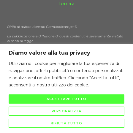
Torna a
Diritti di autore riservati Cambiodicampo ©
La pubblicazione e diffusione di questi contenuti è severamente vietata
ai sensi di legge.
Diamo valore alla tua privacy
Utilizziamo i cookie per migliorare la tua esperienza di
navigazione, offrirti pubblicità o contenuti personalizzati
e analizzare il nostro traffico. Cliccando “Accetta tutti”,
acconsenti al nostro utilizzo dei cookie.
ACCETTARE TUTTO
PERSONALIZZA
RIFIUTA TUTTO