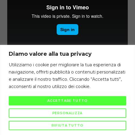
Diamo valore alla tua privacy
Utilizziamo i cookie per migliorare la tua esperienza di
navigazione, offrirti pubblicità o contenuti personalizzati
Torna a
e analizzare il nostro traffico. Cliccando “Accetta tutti”,
acconsenti al nostro utilizzo dei cookie.
Diritti di autore riservati Cambiodicampo ©
ACCETTARE TUTTO
La pubblicazione e diffusione di questi contenuti è severamente vietata
ai sensi di legge.
PERSONALIZZA
RIFIUTA TUTTO