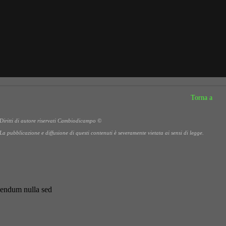
Torna a
Diritti di autore riservati Cambiodicampo ©
La pubblicazione e diffusione di questi contenuti è severamente vietata ai sensi di legge.
ibendum nulla sed