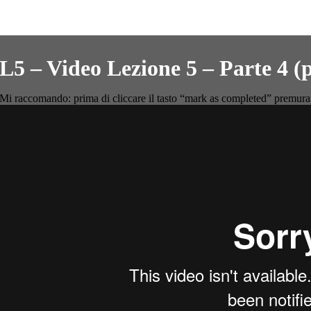
L5 – Video Lezione 5 – Parte 4 
Mi raccomando: prima di cliccare il tasto “mark as completed” premurati