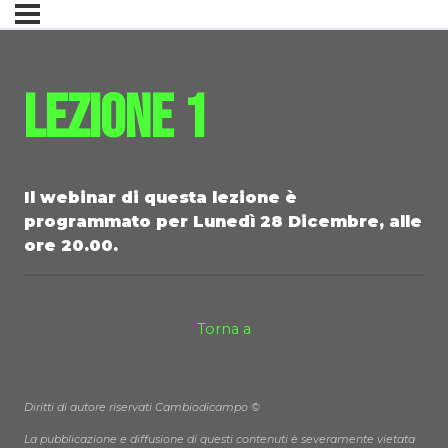
Lezione 1
Il webinar di questa lezione è
programmato per Lunedì 28
Dicembre
, alle
ore 20.00.
Torna a
Diritti di autore riservati Cambiodicampo ©
La pubblicazione e diffusione di questi contenuti è severamente vietata