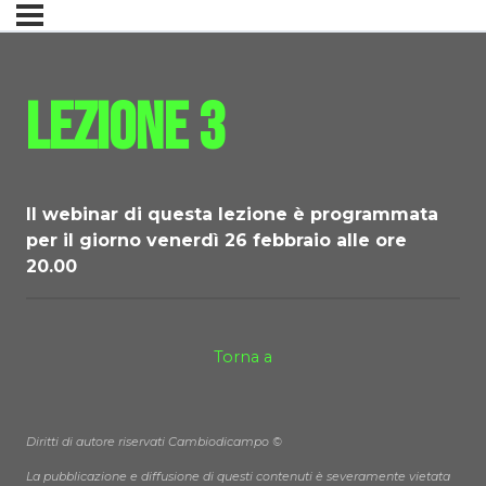
Lezione 3
Il webinar di questa lezione è programmata
per il giorno
venerdì 26 febbraio alle ore
20.00
Torna a
Diritti di autore riservati Cambiodicampo ©
La pubblicazione e diffusione di questi contenuti è severamente vietata