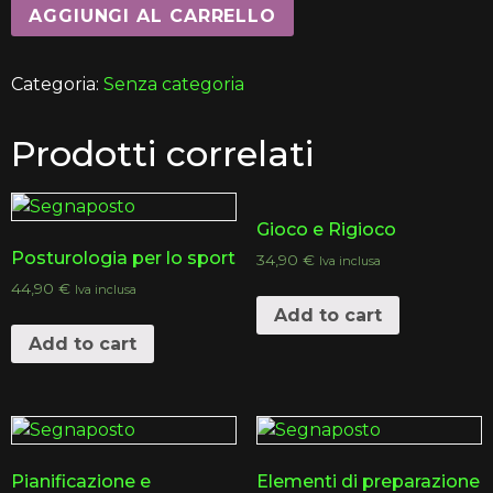
AGGIUNGI AL CARRELLO
Categoria:
Senza categoria
Prodotti correlati
Gioco e Rigioco
Posturologia per lo sport
34,90
€
Iva inclusa
44,90
€
Iva inclusa
Add to cart
Add to cart
Pianificazione e
Elementi di preparazione