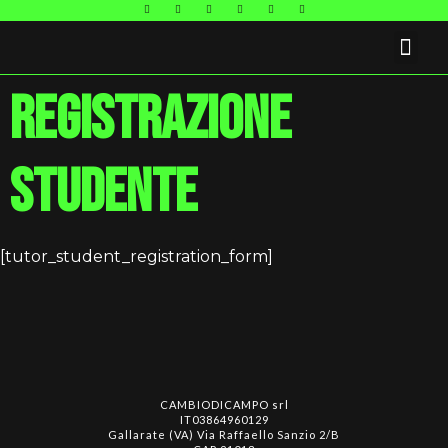
FAQ E CONTATTI
Registrazione
studente
[tutor_student_registration_form]
CAMBIODICAMPO srl
IT03864960129
Gallarate (VA) Via Raffaello Sanzio 2/B