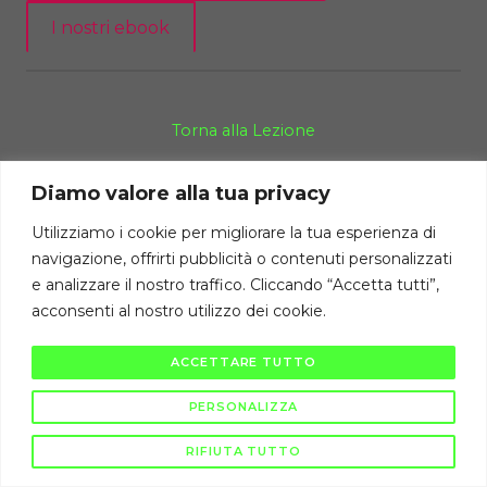
I nostri ebook
Torna alla Lezione
Diamo valore alla tua privacy
Diritti di autore riservati Cambiodicampo ©
Utilizziamo i cookie per migliorare la tua esperienza di
La pubblicazione e diffusione di questi contenuti è severamente vietata
navigazione, offrirti pubblicità o contenuti personalizzati
ai sensi di legge.
e analizzare il nostro traffico. Cliccando “Accetta tutti”,
acconsenti al nostro utilizzo dei cookie.
ACCETTARE TUTTO
PERSONALIZZA
RIFIUTA TUTTO