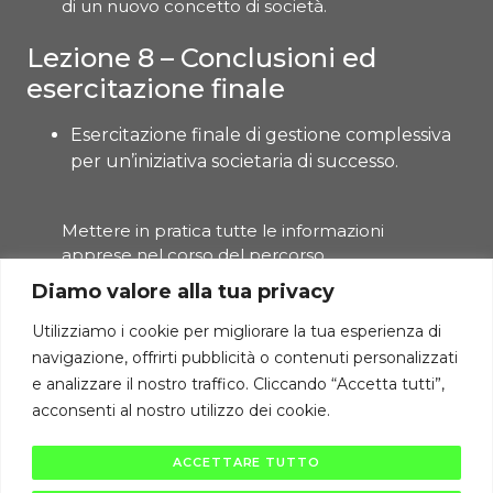
di un nuovo concetto di società.
Lezione 8 – Conclusioni ed
esercitazione finale
Esercitazione finale di gestione complessiva
per un’iniziativa societaria di successo.
Mettere in pratica tutte le informazioni
apprese nel corso del percorso.
Diamo valore alla tua privacy
Utilizziamo i cookie per migliorare la tua esperienza di
navigazione, offrirti pubblicità o contenuti personalizzati
Torna alla Lezione
e analizzare il nostro traffico. Cliccando “Accetta tutti”,
acconsenti al nostro utilizzo dei cookie.
Diritti di autore riservati Cambiodicampo ©
ACCETTARE TUTTO
La pubblicazione e diffusione di questi contenuti è severamente vietata