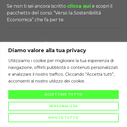
Se non ti sei ancora iscritto
clicca qui
e scopri il
pacchetto del corso “Verso la Sostenibilità
Economica” che fa per te.
Torna alla Lezione
Diamo valore alla tua privacy
Utilizziamo i cookie per migliorare la tua esperienza di
Diritti di autore riservati Cambiodicampo ©
navigazione, offrirti pubblicità o contenuti personalizzati
e analizzare il nostro traffico. Cliccando “Accetta tutti”,
La pubblicazione e diffusione di questi contenuti è severamente vietata
ai sensi di legge.
acconsenti al nostro utilizzo dei cookie.
ACCETTARE TUTTO
PERSONALIZZA
RIFIUTA TUTTO