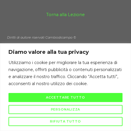
Torna alla Lezione
Diritti di autore riservati Cambiodicampo ©
La pubblicazione e diffusione di questi contenuti è severamente vietata
Diamo valore alla tua privacy
ai sensi di legge.
Utilizziamo i cookie per migliorare la tua esperienza di
navigazione, offrirti pubblicità o contenuti personalizzati
e analizzare il nostro traffico. Cliccando “Accetta tutti”,
acconsenti al nostro utilizzo dei cookie.
ACCETTARE TUTTO
PERSONALIZZA
RIFIUTA TUTTO