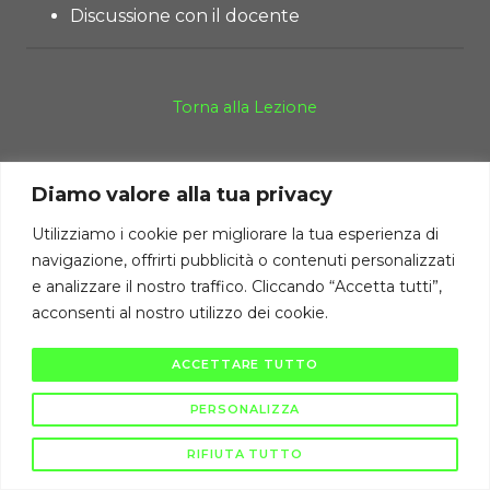
Discussione con il docente
Torna alla Lezione
Diamo valore alla tua privacy
Diritti di autore riservati Cambiodicampo ©
La pubblicazione e diffusione di questi contenuti è severamente vietata
Utilizziamo i cookie per migliorare la tua esperienza di
ai sensi di legge.
navigazione, offrirti pubblicità o contenuti personalizzati
e analizzare il nostro traffico. Cliccando “Accetta tutti”,
acconsenti al nostro utilizzo dei cookie.
ACCETTARE TUTTO
PERSONALIZZA
RIFIUTA TUTTO