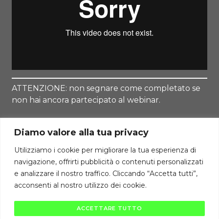
ATTENZIONE: non segnare come completato se
non hai ancora partecipato al webinar.
Diamo valore alla tua privacy
Utilizziamo i cookie per migliorare la tua esperienza di
navigazione, offrirti pubblicità o contenuti personalizzati
Torna alla Lezione
e analizzare il nostro traffico. Cliccando “Accetta tutti”,
acconsenti al nostro utilizzo dei cookie.
Diritti di autore riservati Cambiodicampo ©
ACCETTARE TUTTO
La pubblicazione e diffusione di questi contenuti è severamente vietata