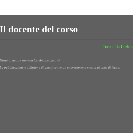
Il docente del corso
Torna alla Lezion
Diritti di autore riservati Cambiodicampo ©
La pubblicazione e diffusione di questi contenuti è severamente vietata ai sensi di legge.