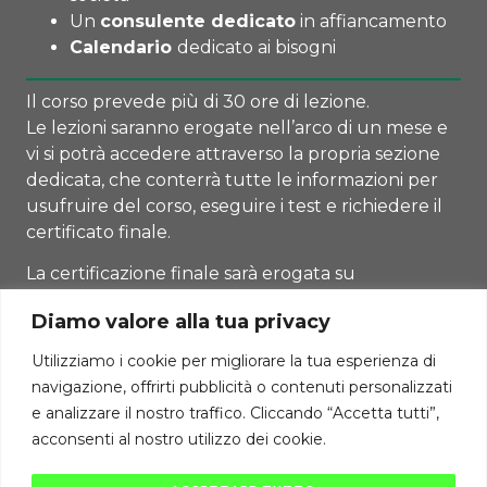
Un
consulente dedicato
in affiancamento
Calendario
dedicato ai bisogni
Il corso prevede più di 30 ore di lezione.
Le lezioni saranno erogate nell’arco di un mese e
vi si potrà accedere attraverso la propria sezione
dedicata, che conterrà tutte le informazioni per
usufruire del corso, eseguire i test e richiedere il
certificato finale.
La certificazione finale sarà erogata su
superamento di un test finale.
Diamo valore alla tua privacy
Utilizziamo i cookie per migliorare la tua esperienza di
navigazione, offrirti pubblicità o contenuti personalizzati
Torna alla Lezione
e analizzare il nostro traffico. Cliccando “Accetta tutti”,
acconsenti al nostro utilizzo dei cookie.
Diritti di autore riservati Cambiodicampo ©