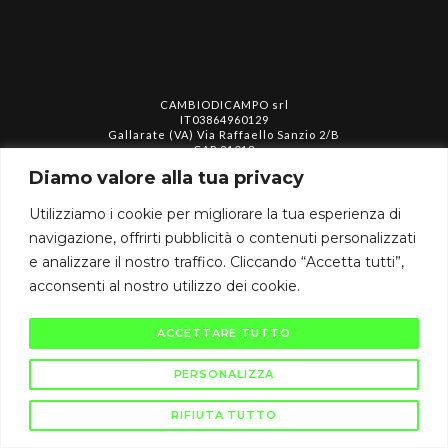
CAMBIODICAMPO srl
IT03864960129
Gallarate (VA) Via Raffaello Sanzio 2/B
CAP 21013
info@cambiodicampo.com
Diamo valore alla tua privacy
Utilizziamo i cookie per migliorare la tua esperienza di
assistenza@cambiodicampo.com
navigazione, offrirti pubblicità o contenuti personalizzati
e analizzare il nostro traffico. Cliccando “Accetta tutti”,
acconsenti al nostro utilizzo dei cookie.
ACCETTARE TUTTO
Privacy policy
Termini e condizioni
Cookie policy
PERSONALIZZA
RIFIUTA TUTTO