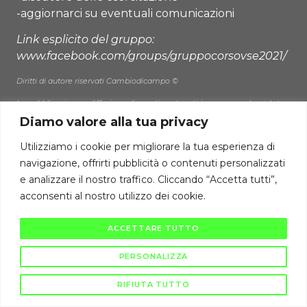
-aggiornarci su eventuali comunicazioni
Link esplicito del gruppo:
www.facebook.com/groups/gruppocorsovse2021/
Diritti di autore riservati Cambiodicampo ©
La pubblicazione e diffusione di questi contenuti è severamente vietata
ai sensi di legge.
Diamo valore alla tua privacy
Utilizziamo i cookie per migliorare la tua esperienza di
navigazione, offrirti pubblicità o contenuti personalizzati
e analizzare il nostro traffico. Cliccando “Accetta tutti”,
acconsenti al nostro utilizzo dei cookie.
ACCETTARE TUTTO
PERSONALIZZA
RIFIUTA TUTTO