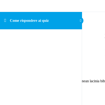
Come rispondere ai quiz
Nullam quis risus eget urna mollis ornare vel eu leo. Aenean lacinia b
@abble
Get in touch
Direction