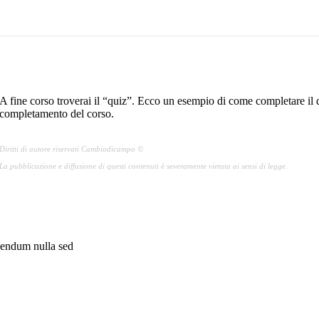
Come rispondere ai quiz
A fine corso troverai il “quiz”. Ecco un esempio di come completare il qui
completamento del corso.
Diritti di autore riservati Cambiodicampo ©
La pubblicazione e diffusione di questi contenuti è severamente vietata ai sensi di legge.
ibendum nulla sed