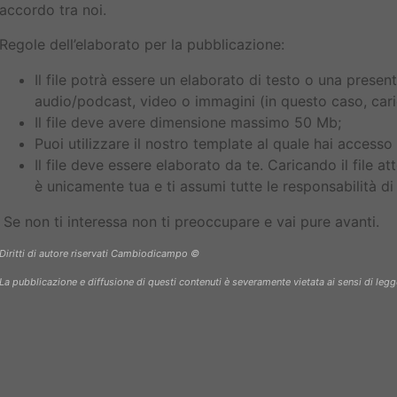
accordo tra noi.
Regole dell’elaborato per la pubblicazione:
Il file potrà essere un elaborato di testo o una presen
audio/podcast, video o immagini (in questo caso, carica
Il file deve avere dimensione massimo 50 Mb;
Puoi utilizzare il nostro template al quale hai accesso 
Il file deve essere elaborato da te. Caricando il file att
è unicamente tua e ti assumi tutte le responsabilità di eve
Se non ti interessa non ti preoccupare e vai pure avanti.
Diritti di autore riservati Cambiodicampo ©
La pubblicazione e diffusione di questi contenuti è severamente vietata ai sensi di legg