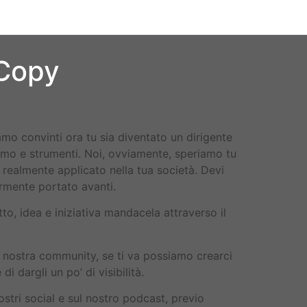
 Copy
mo convinti ora tu sia diventato un dirigente
smo e strumenti. Noi, ovviamente, speriamo tu
a realmente applicato nella tua società. Devi
ormente portato avanti.
to, idea e iniziativa mandacela attraverso il
a nostra community, se ti va possiamo crearci
e di dargli un po’ di visibilità.
ostri social e sul nostro podcast, previo