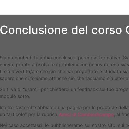
Conclusione del corso
Siamo contenti tu abbia concluso il percorso formativo. Sia
nuovo, pronto a risolvere i problemi con rinnovato entusia
ti sia divertito/a e che ciò che hai progettato e studiato si
sapere che ci teniamo affinché ciò che facciamo sia ulteri
Se ti va di “usarci” per chiederci un feedback sul tuo proget
modulo sotto.
Inoltre, visto che abbiamo una pagina per le proposte dell
un “articolo” per la rubrica
Amici di Cambiodicampo
, al fin
Nel caso accettassi, lo pubblicheremo sul nostro sito, sui n