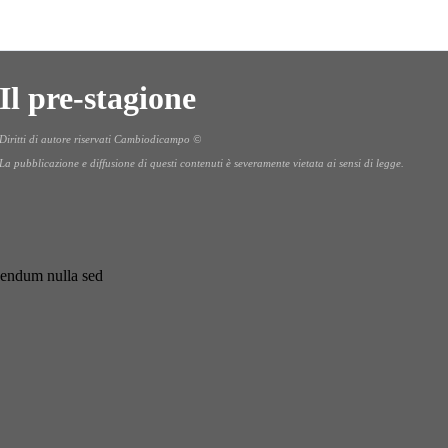
Il pre-stagione
Diritti di autore riservati Cambiodicampo ©
La pubblicazione e diffusione di questi contenuti è severamente vietata ai sensi di legge.
ibendum nulla sed