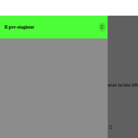
Il pre-stagione
Nullam quis risus eget urna mollis ornare vel eu leo. Aenean lacinia b
@abble
Get in touch
Direction
Gift card
Facebook
Twitter
Youtube
Instagram
Linkedin