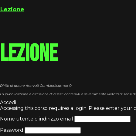
Lezione
Lezione
Diritti di autore riservati Cambiodicampo ©
La pubblicazione e diffusione di questi contenuti è severamente vietata ai sensi di
Accedi
Accessing this corso requires a login. Please enter your 
Nome utente o indirizzo email
Password