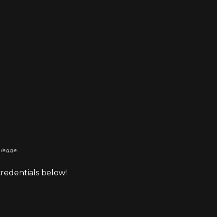
 legge.
credentials below!