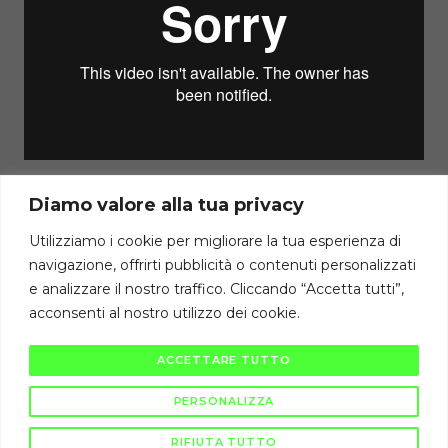
Diamo valore alla tua privacy
Torna al Corso
Utilizziamo i cookie per migliorare la tua esperienza di
navigazione, offrirti pubblicità o contenuti personalizzati
Precedente Lezione
e analizzare il nostro traffico. Cliccando “Accetta tutti”,
acconsenti al nostro utilizzo dei cookie.
Diritti di autore riservati Cambiodicampo ©
ACCETTARE TUTTO
La pubblicazione e diffusione di questi contenuti è severamente vietata
ai sensi di legge.
PERSONALIZZA
RIFIUTA TUTTO