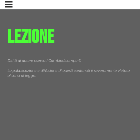
Lezione
Diritti di autore riservati Cambiodicampo ©
La pubblicazione e diffusione di questi contenuti è severamente vietata
ai sensi di legge.