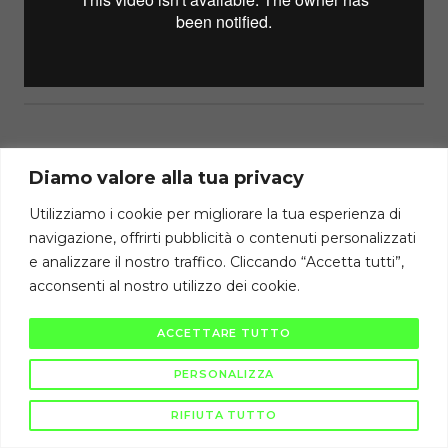
Torna al Corso
Diamo valore alla tua privacy
Precedente Lezione
Utilizziamo i cookie per migliorare la tua esperienza di
navigazione, offrirti pubblicità o contenuti personalizzati
e analizzare il nostro traffico. Cliccando “Accetta tutti”,
Diritti di autore riservati Cambiodicampo ©
acconsenti al nostro utilizzo dei cookie.
La pubblicazione e diffusione di questi contenuti è severamente vietata
ai sensi di legge.
ACCETTARE TUTTO
PERSONALIZZA
RIFIUTA TUTTO