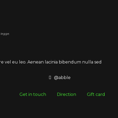
 legge.
are vel eu leo. Aenean lacinia bibendum nulla sed
@abble
Get in touch
Direction
Gift card