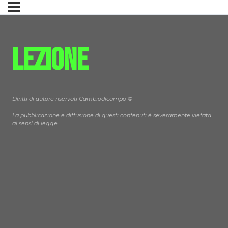
Lezione
Diritti di autore riservati Cambiodicampo ©
La pubblicazione e diffusione di questi contenuti è severamente vietata
ai sensi di legge.