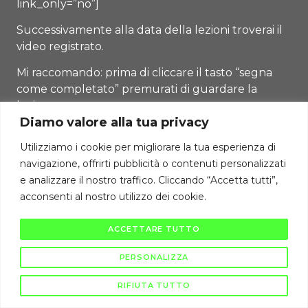
link_only=”no”]
Successivamente alla data della lezioni troverai il
video registrato.
Mi raccomando: prima di cliccare il tasto “segna
come completato” premurati di guardare la
lezione.
Diamo valore alla tua privacy
Diritti di autore riservati Cambiodicampo ©
Utilizziamo i cookie per migliorare la tua esperienza di
La pubblicazione e diffusione di questi contenuti è severamente vietata
navigazione, offrirti pubblicità o contenuti personalizzati
ai sensi di legge.
e analizzare il nostro traffico. Cliccando “Accetta tutti”,
acconsenti al nostro utilizzo dei cookie.
ACCETTARE TUTTO
PERSONALIZZA
RIFIUTA TUTTO