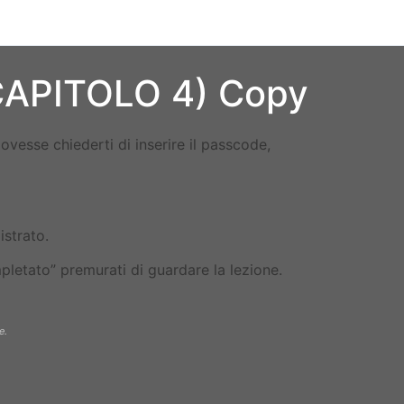
(CAPITOLO 4) Copy
ovesse chiederti di inserire il passcode,
]
istrato.
letato” premurati di guardare la lezione.
e.