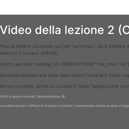
Video della lezione 2 
Puoi accedere cliccando sul link “partecipa”. Se il sistema d
inserisci il numero 474448.
[zoom_api_link meeting_id=”89929373689″ link_only=”no”
Successivamente alla data della lezioni troverai il video reg
Mi raccomando: prima di cliccare il tasto “segna come comp
Diritti di autore riservati Cambiodicampo ©
La pubblicazione e diffusione di questi contenuti è severamente vietata ai sensi di legg