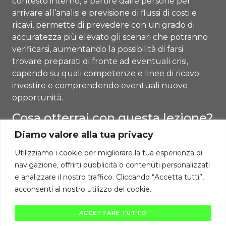
contesto interno, a partire dalle persone per
arrivare all’analisi e previsione di flussi di costi e
ricavi, permette di prevedere con un grado di
accuratezza più elevato gli scenari che potranno
verificarsi, aumentando la possibilità di farsi
trovare preparati di fronte ad eventuali crisi,
capendo su quali competenze e linee di ricavo
investire e comprendendo eventuali nuove
opportunità.
Cosa otterrai con questa lezione?
Diamo valore alla tua privacy
Diverrai capace di categorizzare gli elementi che
compongono il tuo asset interno,
Utilizziamo i cookie per migliorare la tua esperienza di
comprendendone modalità di gestione al fine di
navigazione, offrirti pubblicità o contenuti personalizzati
sfruttarne il potenziale per sbloccare nuove
e analizzare il nostro traffico. Cliccando “Accetta tutti”,
marginalità.
acconsenti al nostro utilizzo dei cookie.
Diritti di autore riservati Cambiodicampo ©
ACCETTARE TUTTO
La pubblicazione e diffusione di questi contenuti è severamente vietata