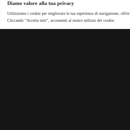
Diamo valore alla tua privacy
Utilizziamo i cookie per migliorare la tua esperienza di navigazione, offrirt
Cliccando “Accetta tutti”, acconsenti al nostro utilizzo dei cookie.
Accedi
Accessing this corso requires a login. Please enter your credentials bel
Nome utente o indirizzo email
Password
Ricordami