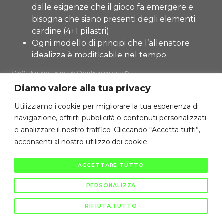
dalle esigenze che il gioco fa emergere e
bisogna che siano presenti degli elementi
cardine (4+1 pilastri)
Ogni modello di principi che l’allenatore
idealizza è modificabile nel tempo
Diritti di autore riservati Cambiodicampo ©
Diamo valore alla tua privacy
La pubblicazione e diffusione di questi contenuti è severamente vietata
ai sensi di legge.
Utilizziamo i cookie per migliorare la tua esperienza di
navigazione, offrirti pubblicità o contenuti personalizzati
e analizzare il nostro traffico. Cliccando “Accetta tutti”,
acconsenti al nostro utilizzo dei cookie.
ACCETTARE TUTTO
PERSONALIZZA
RIFIUTA TUTTO