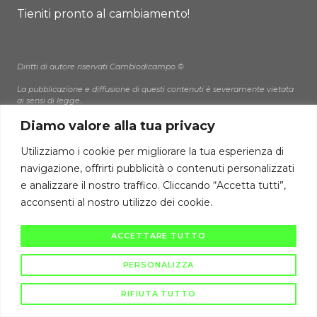
Tieniti pronto al cambiamento!
Diritti di autore riservati Cambiodicampo ©
La pubblicazione e diffusione di questi contenuti è severamente vietata
ai sensi di legge.
Diamo valore alla tua privacy
Utilizziamo i cookie per migliorare la tua esperienza di
navigazione, offrirti pubblicità o contenuti personalizzati
e analizzare il nostro traffico. Cliccando “Accetta tutti”,
acconsenti al nostro utilizzo dei cookie.
ACCETTARE TUTTO
PERSONALIZZA
RIFIUTA TUTTO