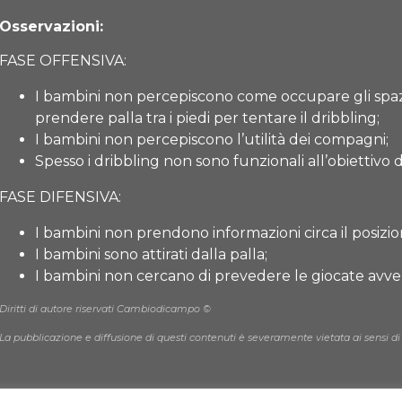
Osservazioni:
FASE OFFENSIVA:
I bambini non percepiscono come occupare gli spazi
prendere palla tra i piedi per tentare il dribbling;
I bambini non percepiscono l’utilità dei compagni;
Spesso i dribbling non sono funzionali all’obiettivo d
FASE DIFENSIVA:
I bambini non prendono informazioni circa il posizi
I bambini sono attirati dalla palla;
I bambini non cercano di prevedere le giocate avver
Diritti di autore riservati Cambiodicampo ©
La pubblicazione e diffusione di questi contenuti è severamente vietata ai sensi di