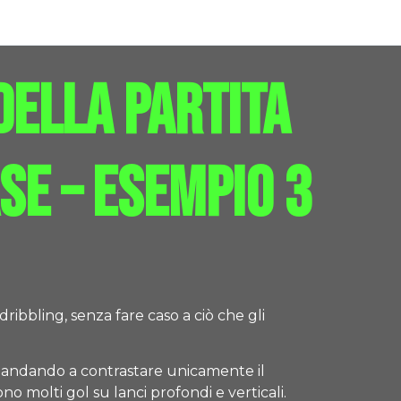
della partita
ase – esempio 3
dribbling, senza fare caso a ciò che gli
la andando a contrastare unicamente il
o molti gol su lanci profondi e verticali.