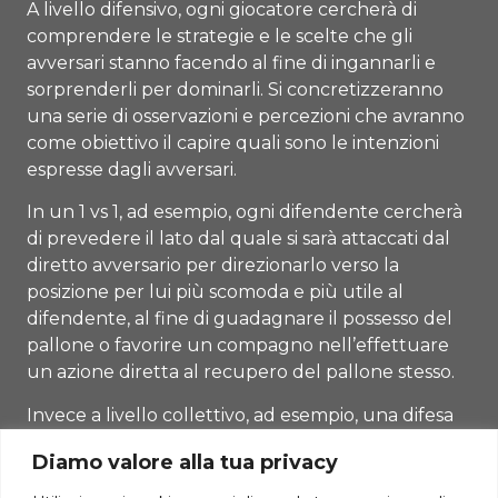
A livello difensivo, ogni giocatore cercherà di
comprendere le strategie e le scelte che gli
avversari stanno facendo al fine di ingannarli e
sorprenderli per dominarli. Si concretizzeranno
una serie di osservazioni e percezioni che avranno
come obiettivo il capire quali sono le intenzioni
espresse dagli avversari.
In un 1 vs 1, ad esempio, ogni difendente cercherà
di prevedere il lato dal quale si sarà attaccati dal
diretto avversario per direzionarlo verso la
posizione per lui più scomoda e più utile al
difendente, al fine di guadagnare il possesso del
pallone o favorire un compagno nell’effettuare
un azione diretta al recupero del pallone stesso.
Invece a livello collettivo, ad esempio, una difesa
dovrebbe cercare di comprendere come il
Diamo valore alla tua privacy
reparto offensivo avversario sta cercando di
attaccare la propria linea, al fine di prevederne