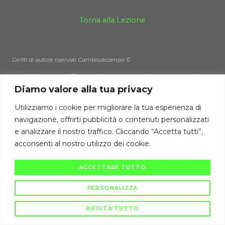
Torna alla Lezione
Diritti di autore riservati Cambiodicampo ©
La pubblicazione e diffusione di questi contenuti è severamente vietata
ai sensi di legge.
Diamo valore alla tua privacy
Utilizziamo i cookie per migliorare la tua esperienza di
navigazione, offrirti pubblicità o contenuti personalizzati
e analizzare il nostro traffico. Cliccando “Accetta tutti”,
acconsenti al nostro utilizzo dei cookie.
ACCETTARE TUTTO
PERSONALIZZA
RIFIUTA TUTTO