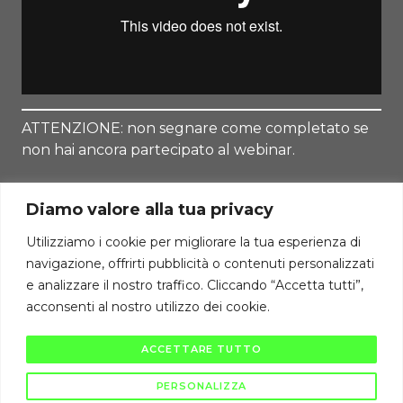
ATTENZIONE: non segnare come completato se
non hai ancora partecipato al webinar.
Diamo valore alla tua privacy
Utilizziamo i cookie per migliorare la tua esperienza di
navigazione, offrirti pubblicità o contenuti personalizzati
Torna alla Lezione
e analizzare il nostro traffico. Cliccando “Accetta tutti”,
acconsenti al nostro utilizzo dei cookie.
Diritti di autore riservati Cambiodicampo ©
ACCETTARE TUTTO
La pubblicazione e diffusione di questi contenuti è severamente vietata
ai sensi di legge.
PERSONALIZZA