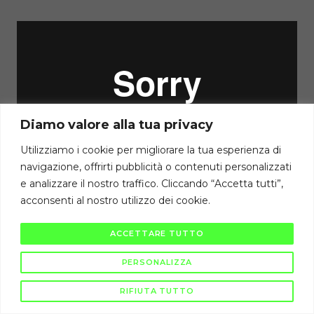
Diamo valore alla tua privacy
Utilizziamo i cookie per migliorare la tua esperienza di
navigazione, offrirti pubblicità o contenuti personalizzati
e analizzare il nostro traffico. Cliccando “Accetta tutti”,
Diritti di autore riservati Cambiodicampo ©
acconsenti al nostro utilizzo dei cookie.
La pubblicazione e diffusione di questi contenuti è severamente vietata
ai sensi di legge.
ACCETTARE TUTTO
PERSONALIZZA
RIFIUTA TUTTO