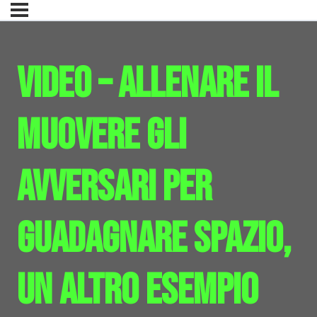
Video – Allenare il
muovere gli
avversari per
guadagnare spazio,
un altro esempio