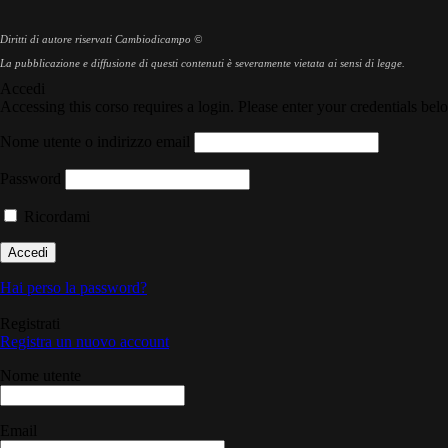
Diritti di autore riservati Cambiodicampo ©
La pubblicazione e diffusione di questi contenuti è severamente vietata ai sensi di legge.
Accedi
Accessing this corso requires a login. Please enter your credentials bel
Nome utente o indirizzo email
Password
Ricordami
Hai perso la password?
Registrati
Registra un nuovo account
Nome utente
Email