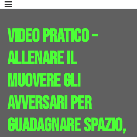
Video pratico –
Allenare il
muovere gli
avversari per
guadagnare spazio,