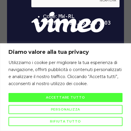
Diamo valore alla tua privacy
Diritti di autore riservati Cambiodicampo ©
Utilizziamo i cookie per migliorare la tua esperienza di
navigazione, offrirti pubblicità o contenuti personalizzati
La pubblicazione e diffusione di questi contenuti è severamente vietata
ai sensi di legge.
e analizzare il nostro traffico. Cliccando “Accetta tutti”,
acconsenti al nostro utilizzo dei cookie.
ACCETTARE TUTTO
PERSONALIZZA
RIFIUTA TUTTO