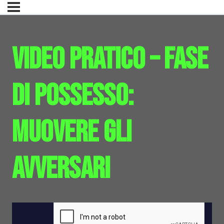
Video pratico – Fase
di possesso:
muovere gli
avversari