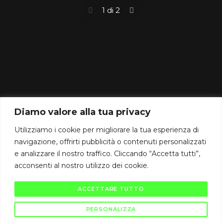
1 di 2
CAMBIODICAMPO srl
IT03864960129
Diamo valore alla tua privacy
Gallarate (VA) Via Raffaello Sanzio 2/B
CAP 21013
Utilizziamo i cookie per migliorare la tua esperienza di
info@cambiodicampo.com
navigazione, offrirti pubblicità o contenuti personalizzati
e analizzare il nostro traffico. Cliccando “Accetta tutti”,
assistenza@cambiodicampo.com
acconsenti al nostro utilizzo dei cookie.
ACCETTARE TUTTO
PERSONALIZZA