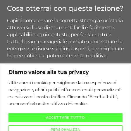
Cosa otterrai con questa lezione?
Capirai come creare la corretta strategia societaria
attraverso l’uso di strumenti facili e facilmente
applicabili in ogni contesto, per far si che tu e
tutto il team manageriale possiate concentrare le
energie e le risorse sui giusti aspetti, per migliorare
le aree critiche e potenzialmente redditive.
Diamo valore alla tua privacy
Torna al Corso
Utilizziamo i cookie per migliorare la tua esperienza di
navigazione, offrirti pubblicità o contenuti personalizzati
Precedente Lezione
e analizzare il nostro traffico. Cliccando “Accetta tutti”,
acconsenti al nostro utilizzo dei cookie.
Diritti di autore riservati Cambiodicampo ©
ACCETTARE TUTTO
La pubblicazione e diffusione di questi contenuti è severamente vietata
ai sensi di legge.
PERSONALIZZA