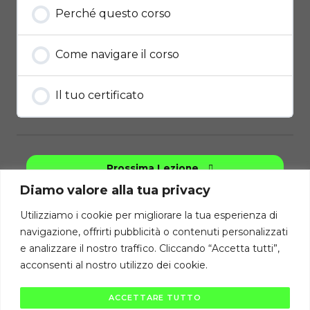
Perché questo corso
Come navigare il corso
Il tuo certificato
Prossima Lezione
Diamo valore alla tua privacy
Torna al Corso
Utilizziamo i cookie per migliorare la tua esperienza di
navigazione, offrirti pubblicità o contenuti personalizzati
e analizzare il nostro traffico. Cliccando “Accetta tutti”,
Diritti di autore riservati Cambiodicampo ©
acconsenti al nostro utilizzo dei cookie.
La pubblicazione e diffusione di questi contenuti è severamente vietata
ai sensi di legge.
ACCETTARE TUTTO