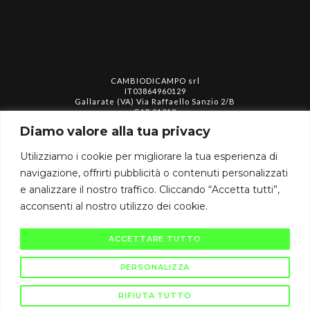
CAMBIODICAMPO srl
IT03864960129
Gallarate (VA) Via Raffaello Sanzio 2/B
CAP 21013
info@cambiodicampo.com
Diamo valore alla tua privacy
Utilizziamo i cookie per migliorare la tua esperienza di
assistenza@cambiodicampo.com
navigazione, offrirti pubblicità o contenuti personalizzati
e analizzare il nostro traffico. Cliccando “Accetta tutti”,
acconsenti al nostro utilizzo dei cookie.
ACCETTARE TUTTO
Privacy policy
Termini e condizioni
Cookie policy
PERSONALIZZA
RIFIUTA TUTTO