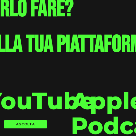
erlo fare?
lla tua piattafor
YouTube
Appl
Podc
ASCOLTA