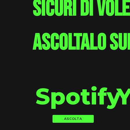
sicuri di vol
ascoltalo su
Spotify
ASCOLTA