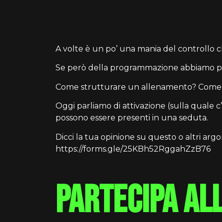
A volte è un po’ una mania del controllo c
Se però della programmazione abbiamo par
Come strutturare un allenamento? Come farl
Oggi parliamo di attivazione (sulla quale c
possono essere presenti in una seduta.
Dicci la tua opinione su questo o altri ar
https://forms.gle/25KBh52RggahZzB76
partecipa al