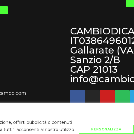
CAMBIODICA
IT038649601
Gallarate (VA
Sanzio 2/B
CAP 21013
info@cambi
icampo.com
Privacy policy
Termini e condizioni
Cookie poli
ione, offrirti pubblicità o contenuti
a tutti”, acconsenti al nostro utilizzo
PERSONALIZZA