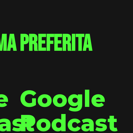
ma preferita
e
Google
ast
Podcast