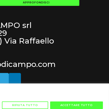
APPROFONDISCI
MPO srl
29
) Via Raffaello
odicampo.com
cy
RIFIUTA TUTTO
ACCETTARE TUTTO