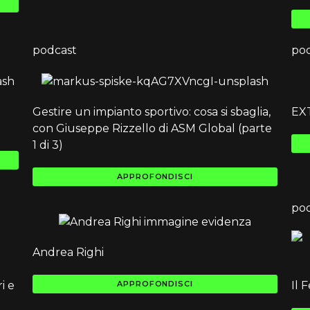
podcast
po
Gestire un impianto sportivo: cosa si sbaglia,
EXT
con Giuseppe Rizzello di ASM Global (parte
1 di 3)
APPROFONDISCI
po
Andrea Righi
i e
Il 
APPROFONDISCI