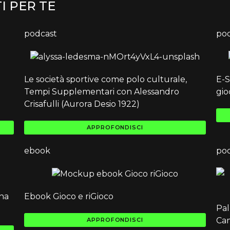
I PER TE
podcast
po
Le società sportive come polo culturale,
E-S
Tempi Supplementari con Alessandro
gio
Crisafulli (Aurora Desio 1922)
APPROFONDISCI
ebook
po
na
Ebook Gioco e riGioco
Pal
Cam
APPROFONDISCI