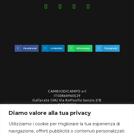
Facebook
LinkedIn
WhatsApp
Telegram
CAMBIODICAMPO srl
IT03864960129
Gallarate (VA) Via Raffaello Sanzio 2/B
CAP 21013
info@cambiodicampo.com
Diamo valore alla tua privacy
Utilizziamo i cookie per migliorare la tua esperienza di
assistenza@cambiodicampo.com
navigazione, offrirti pubblicità o contenuti personalizzati