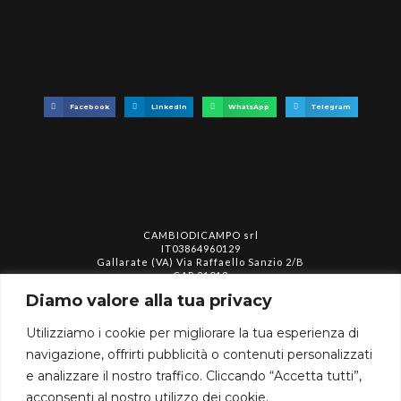
Facebook
LinkedIn
WhatsApp
Telegram
CAMBIODICAMPO srl
IT03864960129
Gallarate (VA) Via Raffaello Sanzio 2/B
CAP 21013
info@cambiodicampo.com
Diamo valore alla tua privacy
Utilizziamo i cookie per migliorare la tua esperienza di
assistenza@cambiodicampo.com
navigazione, offrirti pubblicità o contenuti personalizzati
e analizzare il nostro traffico. Cliccando “Accetta tutti”,
acconsenti al nostro utilizzo dei cookie.