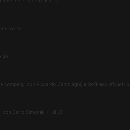
la a Enzo Corrado (parte 2)
o Perretti
Sciò
dia company, con Riccardo Cambiaghi, e Goffredo d’Onofrio
, con Carlo Simonelli (1 di 3)