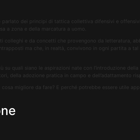
parlato dei principi di tattica collettiva difensivi e offens
fesa a zona e della marcatura a uomo.
olti colleghi e da concetti che provengono da letteratura, a
apposti ma che, in realtà, convivono in ogni partita a tal 
 su quali siano le aspirazioni nate con l’introduzione dell
tori, della adozione pratica in campo e dell’adattamento risp
a cosa migliore da fare? E perché potrebbe essere utile ap
one