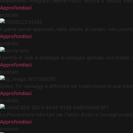
Allenamento Integrato: Mente Fisico Tecnica e Tattica. Pal
Approfondisci
podcast
Il game-sense approach, dallo studio al campo, con Lorenz
Approfondisci
podcast
Identità di club e strategie di sviluppo globale, con Danilo 
Approfondisci
podcast
Como TV: vantaggi e difficoltà nel trasformarsi in una me
Approfondisci
podcast
La Prevenzione Infortuni nel Calcio: Errori e Consigli pratici
Approfondisci
podcast