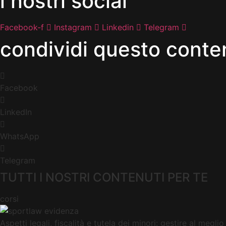
i nostri social
Facebook-f
Instagram
Linkedin
Telegram
condividi questo conten
Facebook
LinkedIn
WhatsApp
Telegram
TUTTI I NOSTRI CONTENUTI PER TE
corsi
Aspetti legali, fiscalità e tutela dei minori: gestire al megli