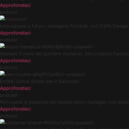
Approfondisci
podcast
Innovazione e futuro: reimagine football, con Caffè Design
Approfondisci
podcast
Allenare il ruolo del portiere moderno, con Lorenzo Faccini
Approfondisci
podcast
Errore: l’unica strada per il Successo
Approfondisci
podcast
Non basta la passione per essere sport manager, con Barbar
Approfondisci
podcast