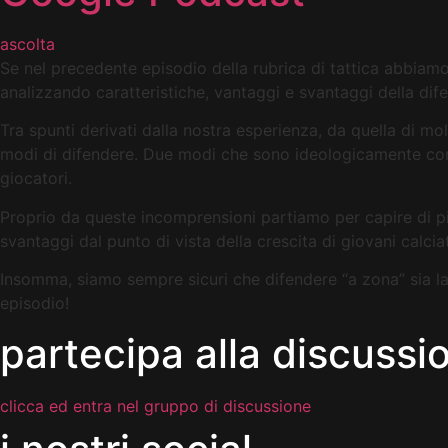
ascolta
Se nel precedente episodio della rubrica di tattica abbiamo 
analizzando caratteristiche, vantaggi e svantaggi della di
Tra spunti derivati dalla nostra esperienza, da quella di m
modi di difendere. Due modi che sono ideologicamente contr
giocatori.
Proprio da queste incomprensioni partiamo per capire di più
svantaggi dal punto di vista della crescita di giovani calcia
Insomma, siamo sempre sicuri che difendere “a zona” sia l
episodio!
partecipa alla discussi
clicca ed entra nel gruppo di discussione