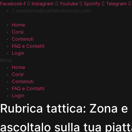
Vai
Facebook-f
Instagram
Youtube
Spotify
Telegram
al
assistenza@cambiodicampo.com
contenuto
Home
Corsi
Contenuti
FAQ e Contatti
Login
Menu
Home
Corsi
Contenuti
FAQ e Contatti
Login
Rubrica tattica: Zona e
ascoltalo sulla tua piat